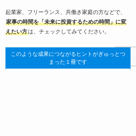
起業家、フリーランス、共働き家庭の方などで、
家事の時間を「未来に投資するための時間」に変
えたい方
は、チェックしてみてください。
このような成果につながるヒントがぎゅっとつ
まった１冊です
すべての家事が1日1時間でおわる！
プロフィ
メディア
企業タイ
講演・セ
お問い合
メニュー
著書
会社情報
トップへ
ール
掲載
アップ
ミナー
わせ
掃除や洗濯が１回1〜５分で十分になる
家事の時間が、自由時間にかわる
片づいた部屋で暮らせるようになる
自宅がビジネス成功空間になる
気軽に人を招待できる部屋になる
心に余裕ができる