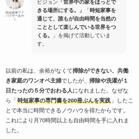
ビジョン
「世界中の家をほっとで
きる場所にする。」
「
時短家事を
時短家事アド
バイザーあや
通じて、誰もが自由時間を当然の
こ
こととして楽しんでいる世界をつ
くる。
」を掲げて活動していま
す。
以前の私は、余裕がなくて
掃除ができない、共働
き家庭のワンオペ主婦
でしたが、
掃除や洗濯が１
日たったの５分でおわる人
になれました。なぜな
ら「
時短家事の専門書を200冊ぶんを実践
」したこ
とで本当に時間できるノウハウを得たからです。
これにより月70時間以上も自由時間を手に入れま
した。