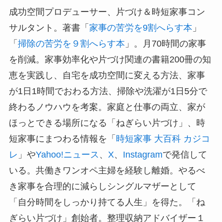
成功空間プロデューサー、片づけ＆時短家事コン
サルタント。著書「
家事の苦労を9割へらす本
」
「
掃除の苦労を９割へらす本
」。月70時間の家事
を削減。家事効率化や片づけ関連の書籍200冊の知
恵を実践し、自宅を成功空間に変える方法、家事
が1日1時間でおわる方法、掃除や洗濯が1日5分で
終わるノウハウを考案。家庭と仕事の両立、家が
ほっとできる場所になる「ねぎらい片づけ」、時
短家事にまつわる情報を「
時短家事 大百科 カジコ
レ
」や
Yahoo!ニュース
、
X
、
Instagram
で発信して
いる。共働きワンオペ主婦を経験し離婚。やるべ
き家事を合理的に減らしシングルマザーとして
「自分時間をしっかり持てる人生」を得た。「ね
ぎらい片づけ」創始者。整理収納アドバイザー１