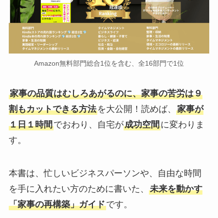
Amazon無料部門総合1位を含む、全16部門で1位
家事の品質はむしろあがるのに、家事の苦労は９
割もカットできる方法
を大公開！読めば、
家事が
１日１時間
でおわり、自宅が
成功空間
に変わりま
す。
本書は、忙しいビジネスパーソンや、自由な時間
を手に入れたい方のために書いた、
未来を動かす
「家事の再構築」ガイド
です。